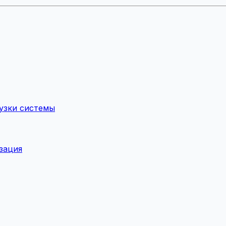
рузки системы
зация