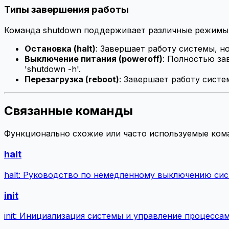
Типы завершения работы
Команда shutdown поддерживает различные режимы
Остановка (halt)
: Завершает работу системы, н
Выключение питания (poweroff)
: Полностью за
'shutdown -h'.
Перезагрузка (reboot)
: Завершает работу систе
Связанные команды
Функционально схожие или часто используемые ком
halt
halt: Руководство по немедленному выключению си
init
init: Инициализация системы и управление процесса