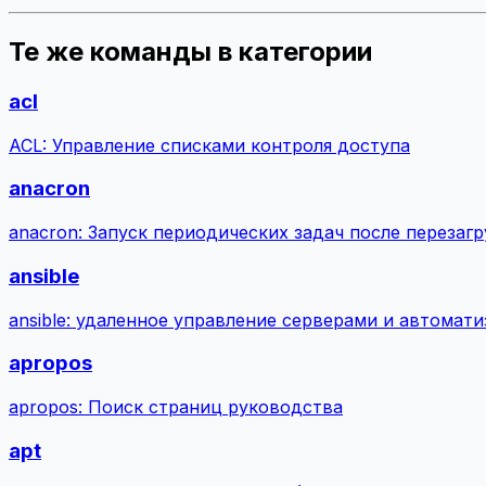
Те же команды в категории
acl
ACL: Управление списками контроля доступа
anacron
anacron: Запуск периодических задач после перезаг
ansible
ansible: удаленное управление серверами и автомати
apropos
apropos: Поиск страниц руководства
apt